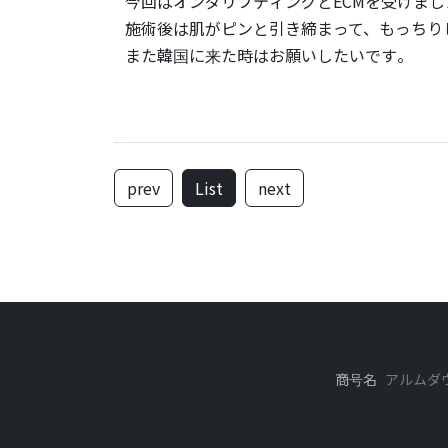
今回はオンダリフティングとECMを受けまし
施術後は肌がピンと引き締まって、もっちり
また韓国に来た時はお願いしたいです。
prev
List
next
商号名
アルムダ