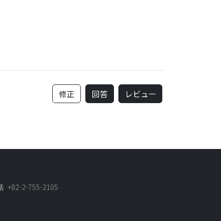
修正
回答
レビュㅡ
話
+82-2-755-2105