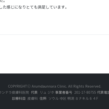
た。
した感じになりとても満足しています。
COPYRIGHTⓒ Arumdaunnara Clinic. All Rights Reserved.
ウンナラ皮膚科医院
代表
リュ ジホ
事業者番号
201-17-80755
代表電
診療科目
皮膚科
住所
ソウル 中区 明洞 ８ナキル 6 ４F